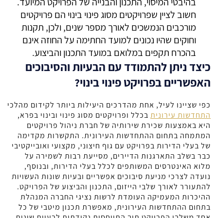
בהיבטי המיסוי, התכנון והבנייה של הפרויקט המיועד.
חשוב לציין שפרויקטים מסוג פינוי בינוי הם פרויקטים
מורכבים הנמשכים לאורך מספר שנים, ולכן, תקנות
וחוקים שהיו נכונים למועד החתימה על החוזה אינם
בהכרח תקפים במלואם במועד התכנון והביצוע.
כיצד ניתן להתמודד עם הבעיות והסיבוכים
האפשריים בפרויקט פינוי בינוי?
כפי שציינו לעיל, אחת מהדרכים היעילות ביותר לקידום מהלכי
התחדשות עירונית
בכלל ופרויקטים מסוג פינוי ובינוי בפרא,
היא באמצעות שכירת שירותיה של חברת ניהול פרויקטים
המתמחה בתחום ההתחדשות העירונית. התקשרות מקדימה
של בעלי הדירות בפרויקט עם גוף חיצוני, מקצועי ואובייקטיבי
כבר בשלב התארגנות הדיירים, מסייעת רבות לשמירה על
מלוא האינטרסים המשותפים לכלל בעלי הדירות, ובנוסף,
נועדה לצרכי מניעת סיבוכים אפשריים ובעיות שונות העשויות
להתעורר לאורך שלבי הייזום, התכנון והביצוע של הפרויקט.
ההיכרות המעמיקה העומדת לרשות נציגי החברה המנהלת
בתחום ההתחדשות העירונית, מאפשרת תכנון מיטבי של כל
אחד משלבי הפרויקט תוך התייחסות נקודתית לבעיות שונות