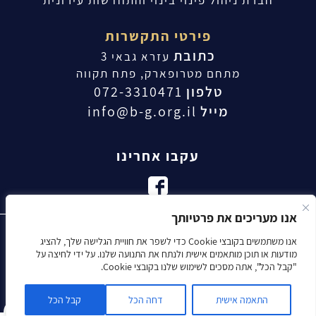
פירטי התקשרות
כתובת
עזרא גבאי 3
מתחם מטרופארק, פתח תקווה
טלפון
072-3310471
מייל
info@b-g.org.il
עקבו אחרינו
אנו מעריכים את פרטיותך
כל הזכויות שמורות קבוצת בולד - חברת התחדשות עירונית / פינוי בינוי |
אנו משתמשים בקובצי Cookie כדי לשפר את חוויית הגלישה שלך, להציג
מודעות או תוכן מותאמים אישית ולנתח את התנועה שלנו. על ידי לחיצה על
ניהול, ליווי וקידום פרויקטים
"קבל הכל", אתה מסכים לשימוש שלנו בקובצי Cookie.
אקסטרה דיגיטל - קידום אתרים ושיווק דיגיטלי
התאמה אישית
דחה הכל
קבל הכל