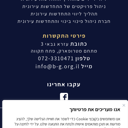
ניהול פרויקטים של התחדשות עירונית
תהליך ליווי התחדשות עירונית
חברת ניהול פינוי בינוי והתחדשות עירונית
פירטי התקשרות
כתובת
עזרא גבאי 3
מתחם מטרופארק, פתח תקווה
טלפון
072-3310471
מייל
info@b-g.org.il
עקבו אחרינו
אנו מעריכים את פרטיותך
כל הזכויות שמורות קבוצת בולד - חברת התחדשות עירונית / פינוי בינוי |
אנו משתמשים בקובצי Cookie כדי לשפר את חוויית הגלישה שלך, להציג
מודעות או תוכן מותאמים אישית ולנתח את התנועה שלנו. על ידי לחיצה על
ניהול, ליווי וקידום פרויקטים